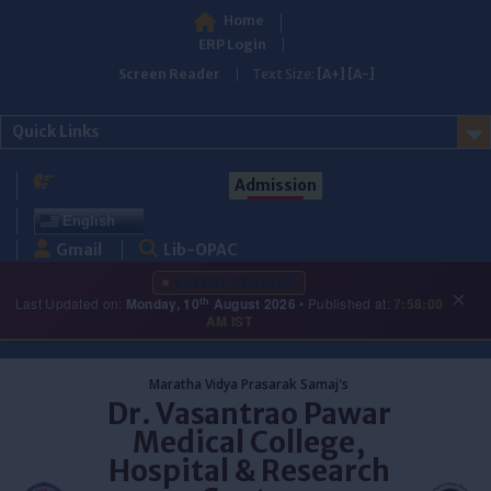
Home
ERP Login
Screen Reader
Text Size:
[A+]
[A-]
Quick Links
Admission
English
Gmail
Lib-OPAC
LATEST UPDATES
×
th
Last Updated on:
Monday, 10
August 2026
• Published at:
7:58:00
AM IST
Skip
to
Maratha Vidya Prasarak Samaj's
content
Dr. Vasantrao Pawar
Medical College,
Hospital & Research