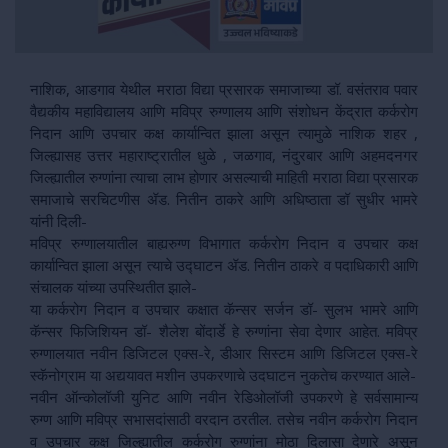
नाशिक, आडगाव येथील मराठा विद्या प्रसारक समाजाच्या डॉ. वसंतराव पवार
वैद्यकीय महाविद्यालय आणि मविप्र रुग्णालय आणि संशोधन केंद्रात कर्करोग
निदान आणि उपचार कक्ष कार्यान्वित झाला असून त्यामुळे नाशिक शहर ,
जिल्ह्यासह उत्तर महाराष्ट्रातील धुळे , जळगाव, नंदुरबार आणि अहमदनगर
जिल्ह्यातील रुग्णांना त्याचा लाभ होणार असल्याची माहिती मराठा विद्या प्रसारक
समाजाचे सरचिटणीस ॲड. नितीन ठाकरे आणि अधिष्ठाता डॉ सुधीर भामरे
यांनी दिली-
मविप्र रुग्णालयातील बाह्यरुग्ण विभागात कर्करोग निदान व उपचार कक्ष
कार्यान्वित झाला असून त्याचे उद्घाटन ॲड. नितीन ठाकरे व पदाधिकारी आणि
संचालक यांच्या उपस्थितीत झाले-
या कर्करोग निदान व उपचार कक्षात कॅन्सर सर्जन डॉ- सुलभ भामरे आणि
कॅन्सर फिजिशियन डॉ- शैलेश बोंदार्डे हे रुग्णांना सेवा देणार आहेत. मविप्र
रुग्णालयात नवीन डिजिटल एक्स-रे, डीआर सिस्टम आणि डिजिटल एक्स-रे
स्कॅनोग्राम या अद्ययावत मशीन उपकरणाचे उदघाटन नुकतेच करण्यात आले-
नवीन ऑन्कोलॉजी युनिट आणि नवीन रेडिओलॉजी उपकरणे हे सर्वसामान्य
रुग्ण आणि मविप्र सभासदांसाठी वरदान ठरतील. तसेच नवीन कर्करोग निदान
व उपचार कक्ष जिल्ह्यातील कर्करोग रुग्णांना मोठा दिलासा देणारे असून